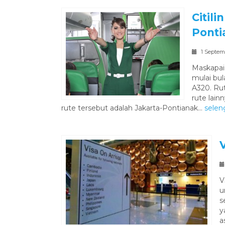
Citil
Ponti
1 Septem
Maskapai
mulai bu
A320. Ru
rute lain
rute tersebut adalah Jakarta-Pontianak...
selen
V
u
s
y
a