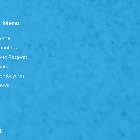
Menu
ome
bout Us
iket Pesawat
ours
embayaran
ews
.