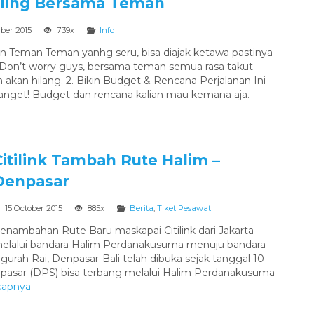
lling Bersama Teman
ber 2015
739x
Info
in Teman Teman yanhg seru, bisa diajak ketawa pastinya
. Don’t worry guys, bersama teman semua rasa takut
 akan hilang. 2. Bikin Budget & Rencana Perjalanan Ini
anget! Budget dan rencana kalian mau kemana aja.
Citilink Tambah Rute Halim –
Denpasar
15 October 2015
885x
Berita
,
Tiket Pesawat
enambahan Rute Baru maskapai Citilink dari Jakarta
elalui bandara Halim Perdanakusuma menuju bandara
gurah Rai, Denpasar-Bali telah dibuka sejak tanggal 10
enpasar (DPS) bisa terbang melalui Halim Perdanakusuma
kapnya