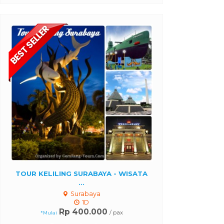
TOUR WISA
BROMO SUNRISE TOUR (MIDNIGHT) |
SURAM
...
S
Bromo
Rp 
*Mulai
Rp 1.200.000
/ pax