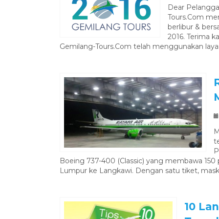
Dear Pelangga
Tours.Com me
berlibur & ber
2016. Terima k
Gemilang-Tours.Com telah menggunakan laya
M
t
P
Boeing 737-400 (Classic) yang membawa 150 
Lumpur ke Langkawi. Dengan satu tiket, maska
10 La