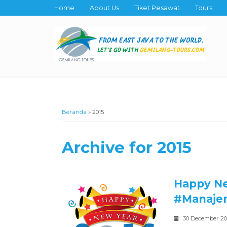
Home
About Us
Tiket Pesawat
Tours
Beranda
»
2015
Archive for
2015
Happy Ne
#Manaje
30 December 2