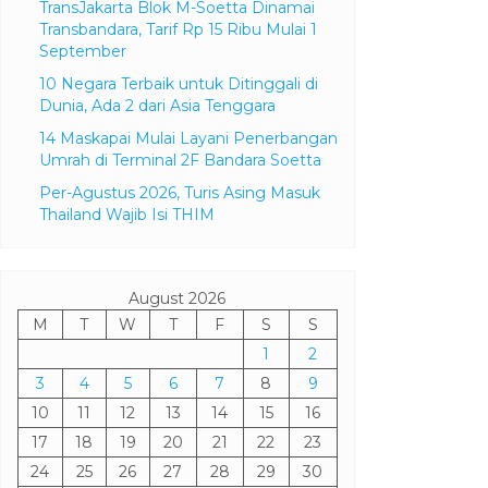
Semester I 2026
TransJakarta Blok M-Soetta Dinamai
Transbandara, Tarif Rp 15 Ribu Mulai 1
September
10 Negara Terbaik untuk Ditinggali di
Dunia, Ada 2 dari Asia Tenggara
14 Maskapai Mulai Layani Penerbangan
Umrah di Terminal 2F Bandara Soetta
Per-Agustus 2026, Turis Asing Masuk
Thailand Wajib Isi THIM
August 2026
M
T
W
T
F
S
S
1
2
3
4
5
6
7
8
9
10
11
12
13
14
15
16
17
18
19
20
21
22
23