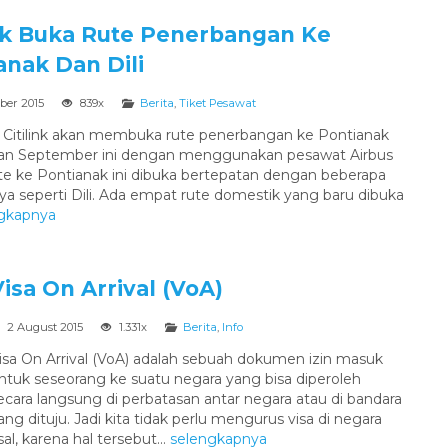
ink Buka Rute Penerbangan Ke
anak Dan Dili
ber 2015
839x
Berita
,
Tiket Pesawat
 Citilink akan membuka rute penerbangan ke Pontianak
lan September ini dengan menggunakan pesawat Airbus
te ke Pontianak ini dibuka bertepatan dengan beberapa
nya seperti Dili. Ada empat rute domestik yang baru dibuka
gkapnya
Visa On Arrival (VoA)
2 August 2015
1.331x
Berita
,
Info
isa On Arrival (VoA) adalah sebuah dokumen izin masuk
ntuk seseorang ke suatu negara yang bisa diperoleh
ecara langsung di perbatasan antar negara atau di bandara
ang dituju. Jadi kita tidak perlu mengurus visa di negara
sal, karena hal tersebut...
selengkapnya