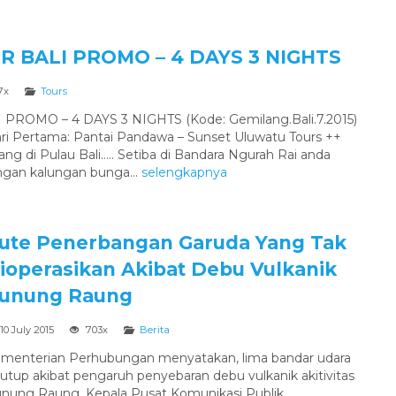
R BALI PROMO – 4 DAYS 3 NIGHTS
7x
Tours
PROMO – 4 DAYS 3 NIGHTS (Kode: Gemilang.Bali.7.2015)
i Pertama: Pantai Pandawa – Sunset Uluwatu Tours ++
g di Pulau Bali….. Setiba di Bandara Ngurah Rai anda
gan kalungan bunga...
selengkapnya
ute Penerbangan Garuda Yang Tak
ioperasikan Akibat Debu Vulkanik
unung Raung
10 July 2015
703x
Berita
menterian Perhubungan menyatakan, lima bandar udara
tutup akibat pengaruh penyebaran debu vulkanik akitivitas
nung Raung. Kepala Pusat Komunikasi Publik