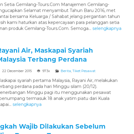
n Setia Gemilang-Tours.Com Manajemen Gemilang-
ngucapkan Selamat menyambut Tahun Baru 2016, met
santai bersama Keluarga / Sahabat jelang pergantian tahun
asih kami haturkan atas kepercayaan para pelanggan setia
nan produk Gemilang-Tours.Com. Semoga...
selengkapnya
Rayani Air, Maskapai Syariah
Malaysia Terbang Perdana
22 December 2015
973x
Berita
,
Tiket Pesawat
askapai syariah pertama Malaysia, Rayani Air, melakukan
erbang perdana pada hari Minggu silam (20/12).
enerbangan Minggu pagi itu menggunakan pesawat
penumpang termasuk 18 anak yatim piatu dari Kuala
TOUR KELILING SURABAYA - WISATA
pai...
selengkapnya
...
Surabaya
1D
ngkah Wajib Dilakukan Sebelum
Rp 400.000
/ pax
*Mulai