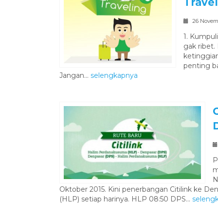
Trave
26 Novem
1. Kumpul
gak ribet
ketinggian
penting b
Jangan...
selengkapnya
P
m
N
Oktober 2015. Kini penerbangan Citilink ke D
(HLP) setiap harinya. HLP 08:50 DPS...
seleng