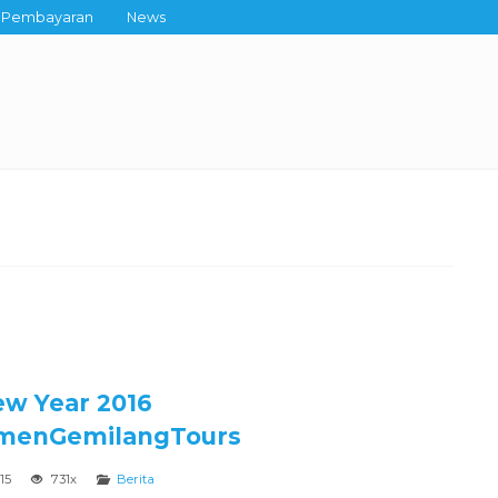
Pembayaran
News
w Year 2016
menGemilangTours
015
731x
Berita