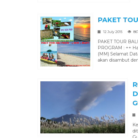
PAKET TOU
12 July 2015
86
PAKET TOUR BALI 
PROGRAM : ++ Har
(MM) Selamat Datan
akan disambut den
R
D
G
Ke
di
Gu