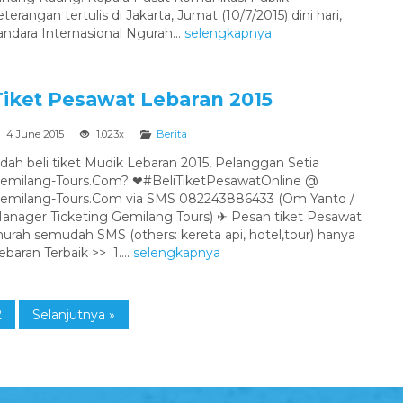
ngan tertulis di Jakarta, Jumat (10/7/2015) dini hari,
ndara Internasional Ngurah...
selengkapnya
Tiket Pesawat Lebaran 2015
4 June 2015
1.023x
Berita
dah beli tiket Mudik Lebaran 2015, Pelanggan Setia
emilang-Tours.Com? ❤#BeliTiketPesawatOnline @
emilang-Tours.Com via SMS 082243886433 (Om Yanto /
anager Ticketing Gemilang Tours) ✈ Pesan tiket Pesawat
urah semudah SMS (others: kereta api, hotel,tour) hanya
aran Terbaik >> 1....
selengkapnya
2
Selanjutnya »